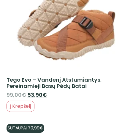
Tego Evo – Vandenį Atstumiantys,
Pereinamieji Basų Pėdų Batai
99,00
€
53,90
€
Į Krepšelį
SUTAUPAI
70,99
€