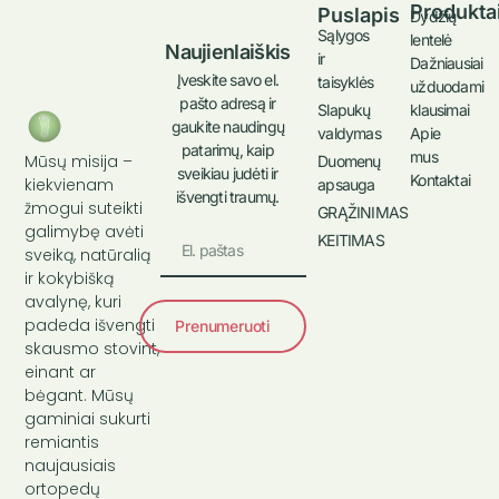
Produkta
Puslapis
Dydžių
Sąlygos
lentelė
Naujienlaiškis
ir
Dažniausiai
Įveskite savo el.
taisyklės
užduodami
pašto adresą ir
klausimai
Slapukų
gaukite naudingų
Apie
valdymas
patarimų, kaip
mus
Mūsų misija –
Duomenų
sveikiau judėti ir
Kontaktai
kiekvienam
apsauga
išvengti traumų.
žmogui suteikti
GRĄŽINIMAS
galimybę avėti
KEITIMAS
sveiką, natūralią
ir kokybišką
avalynę, kuri
padeda išvengti
Prenumeruoti
skausmo stovint,
einant ar
bėgant. Mūsų
gaminiai sukurti
remiantis
naujausiais
ortopedų