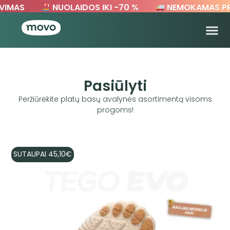
IMAS
NUOLAIDOS IKI -70 %
NEMOKAMAS PR
Pasiūlyti
Peržiūrėkite platų basų avalynės asortimentą visoms
progoms!
SUTAUPAI
45,10
€