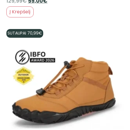
129,99
€
59,00
€
Į Krepšelį
SUTAUPAI
70,99
€