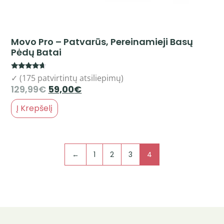
Movo Pro – Patvarūs, Pereinamieji Basų
Pėdų Batai
Rated
✓ (175 patvirtintų atsiliepimų)
4.46
129,99
€
59,00
€
out of 5
Į Krepšelį
←
1
2
3
4