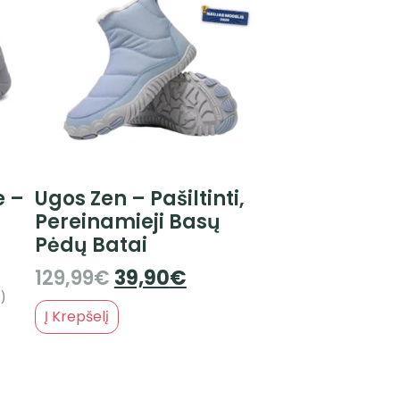
e –
Ugos Zen – Pašiltinti,
Pereinamieji Basų
Pėdų Batai
129,99
€
39,90
€
)
Į Krepšelį