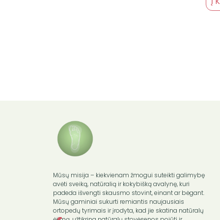
Į 
Mūsų misija – kiekvienam žmogui suteikti galimybę
avėti sveiką, natūralią ir kokybišką avalynę, kuri
padeda išvengti skausmo stovint, einant ar bėgant.
Mūsų gaminiai sukurti remiantis naujausiais
ortopedų tyrimais ir įrodyta, kad jie skatina natūralų
ėjimą, užtikrina natūralų stovėsenos pojūtį ir