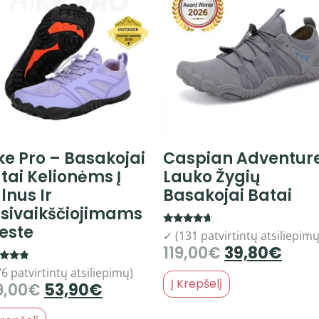
ke Pro – Basakojai
Caspian Adventur
tai Kelionėms Į
Lauko Žygių
lnus Ir
Basakojai Batai
sivaikščiojimams
este
Rated
✓ (131 patvirtintų atsiliepimų
4.44
119,00
€
39,80
€
out of 5
d
6 patvirtintų atsiliepimų)
Į Krepšelį
9,00
€
53,90
€
of 5