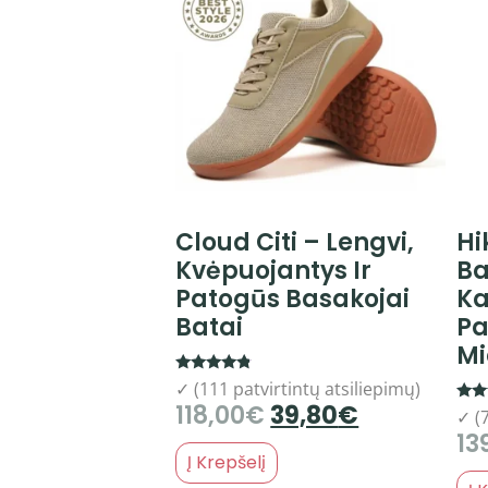
Cloud Citi – Lengvi,
Hi
Kvėpuojantys Ir
Ba
Patogūs Basakojai
Ka
Batai
Pa
Mi
Rated
✓ (111 patvirtintų atsiliepimų)
4.58
118,00
€
39,80
€
out of 5
Rate
✓ (7
4.58
13
out 
Į Krepšelį