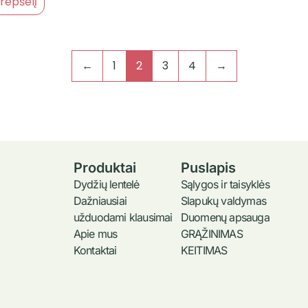
Krepšelį
←
1
2
3
4
→
Produktai
Puslapis
Dydžių lentelė
Sąlygos ir taisyklės
Dažniausiai
Slapukų valdymas
užduodami klausimai
Duomenų apsauga
Apie mus
GRĄŽINIMAS
Kontaktai
KEITIMAS