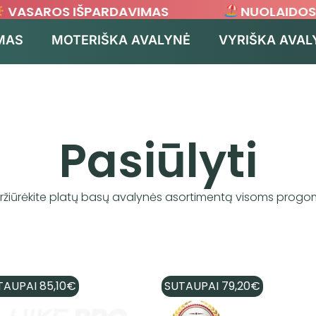
VASAROS IŠPARDAVIMAS
NUOLAIDOS IK
MAS
MOTERIŠKA AVALYNĖ
VYRIŠKA AVAL
Pasiūlyti
ržiūrėkite platų basų avalynės asortimentą visoms progo
TAUPAI
85,10
€
SUTAUPAI
79,20
€