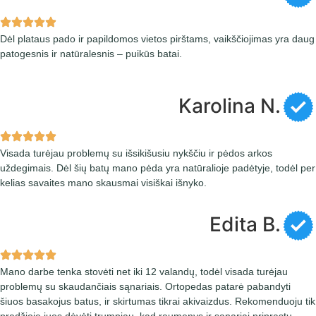
Dėl plataus pado ir papildomos vietos pirštams, vaikščiojimas yra daug
patogesnis ir natūralesnis – puikūs batai.
Karolina N.
Visada turėjau problemų su išsikišusiu nykščiu ir pėdos arkos
uždegimais. Dėl šių batų mano pėda yra natūralioje padėtyje, todėl per
kelias savaites mano skausmai visiškai išnyko.
Edita B.
Mano darbe tenka stovėti net iki 12 valandų, todėl visada turėjau
problemų su skaudančiais sąnariais. Ortopedas patarė pabandyti
šiuos basakojus batus, ir skirtumas tikrai akivaizdus. Rekomenduoju tik
pradžioje juos dėvėti trumpiau, kad raumenys ir sąnariai priprastų.