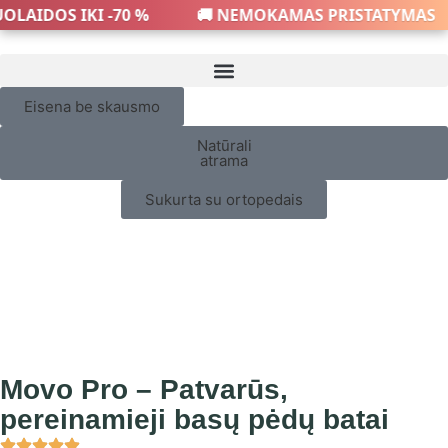
AIDOS IKI -70 %
🚚 NEMOKAMAS PRISTATYMAS
Eisena be skausmo
Natūrali
atrama
Sukurta su ortopedais
Movo Pro – Patvarūs,
pereinamieji basų pėdų batai