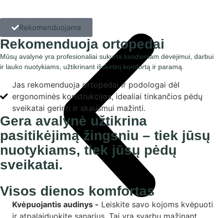
Rekomenduojama
Rekomenduoja ortopedai
Mūsų avalynė yra profesionaliai sukurta kasdieniam dėvėjimui, darbui
ir lauko nuotykiams, užtikrinant išskirtinį komfortą ir paramą.
Jas rekomenduoja ortopedai ir podologai dėl
ergonominės konstrukcijos, idealiai tinkančios pėdų
sveikatai gerinti ir skausmui mažinti.
Gera avalynė užtikrina
pasitikėjimą žingsniu – tiek jūsų
nuotykiams, tiek jūsų pėdų
sveikatai.
Visos dienos komfortas
Kvėpuojantis audinys -
Leiskite savo kojoms kvėpuoti
ir atpalaiduokite sąnarius. Tai yra svarbu mažinant