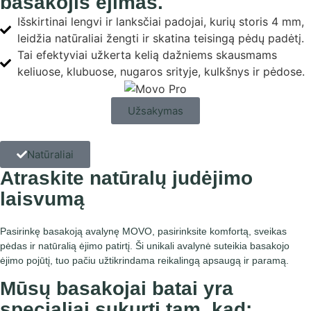
basakojis ėjimas.
Išskirtinai lengvi ir lanksčiai padojai, kurių storis 4 mm,
leidžia natūraliai žengti ir skatina teisingą pėdų padėtį.
Tai efektyviai užkerta kelią dažniems skausmams
keliuose, klubuose, nugaros srityje, kulkšnys ir pėdose.
Užsakymas
Natūraliai
Atraskite natūralų judėjimo
laisvumą
Pasirinkę
basakoją avalynę MOVO
, pasirinksite komfortą,
sveikas
pėdas
ir natūralią ėjimo patirtį. Ši unikali avalynė suteikia basakojo
ėjimo pojūtį, tuo pačiu užtikrindama reikalingą apsaugą ir paramą.
Mūsų basakojai batai yra
specialiai sukurti tam, kad: