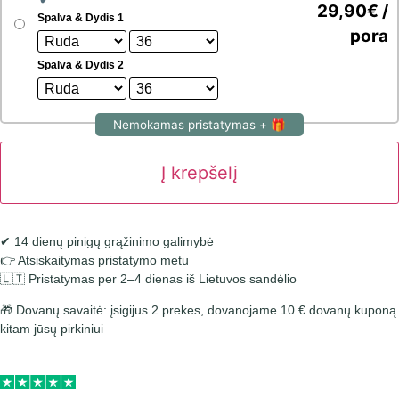
29,90€ /
Spalva & Dydis 1
pora
Spalva & Dydis 2
Nemokamas pristatymas + 🎁
Į krepšelį
✔ 14 dienų pinigų grąžinimo galimybė
👉 Atsiskaitymas pristatymo metu
🇱🇹 Pristatymas per 2–4 dienas iš Lietuvos sandėlio
🎁 Dovanų savaitė: įsigijus 2 prekes, dovanojame 10 € dovanų kuponą
kitam jūsų pirkiniui