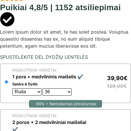
Puikiai 4,8/5
| 1152 atsiliepimai
Lorem ipsum dolor sit amet, te has solet postea. Voluptua
quaestio dissentias has ex, no eum aliquid tibique
petentium, agam mucius liberavisse eos idt.
SPUSTELĖKITE DĖL DYDŽIŲ LENTELĖS
PASKUTINIAI VIENETAI
1 pora + medvilninis maišelis ✔
39,90€
Spalva & Dydis
129,00€
-69% + Nemokamas pristatymas
PASKUTINIAI VIENETAI
2 poros + 2 medvilniniai maišeliai
✔