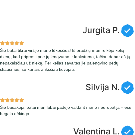
Jurgita P.
Šie batai tikrai viršijo mano lūkesčius! Iš pradžių man reikėjo kelių
dienų, kad priprasti prie jų lengvumo ir lankstumo, tačiau dabar aš jų
nepakeisčiau už nieką. Per kelias savaites jie palengvino pėdų
skausmus, su kuriais anksčiau kovojau.
Silvija N.
Šie basakojai batai man labai padėjo valdant mano neuropatiją – esu
begalo dėkinga.
Valentina L.