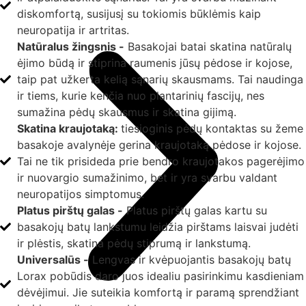
diskomfortą, susijusį su tokiomis būklėmis kaip
neuropatija ir artritas.
Natūralus žingsnis -
Basakojai batai skatina natūralų
ėjimo būdą ir stiprina raumenis jūsų pėdose ir kojose,
taip pat užkerta kelią sąnarių skausmams. Tai naudinga
ir tiems, kurie kenčia nuo plantarinių fascijų, nes
sumažina pėdų skausmus ir skatina gijimą.
Skatina kraujotaką:
tiesioginis pėdų kontaktas su žeme
basakoje avalynėje gerina kraujotaką pėdose ir kojose.
Tai ne tik prisideda prie bendro kraujotakos pagerėjimo
ir nuovargio sumažinimo, bet ir yra svarbu valdant
neuropatijos simptomus.
Platus pirštų galas -
Platus pirštų galas kartu su
basakojų batų lankstumu leidžia pirštams laisvai judėti
ir plėstis, skatina pėdų stiprumą ir lankstumą.
Universalūs -
Lengvas ir kvėpuojantis basakojų batų
Lorax pobūdis daro juos idealiu pasirinkimu kasdieniam
dėvėjimui. Jie suteikia komfortą ir paramą sprendžiant