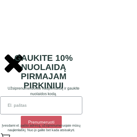
GAUKITE 10%
NUOLAIDĄ
PIRMAJAM
PIRKINIUI
Užsiprenumeruokite naujienlaiškį ir gaukite
nuolaidos kodą.
Prenumeruoti
Įvesdami el. pašto adresą, užsiprenumeruojate mūsų
naujienlaiškį. Nuo jo galite bet kada atsisakyti.