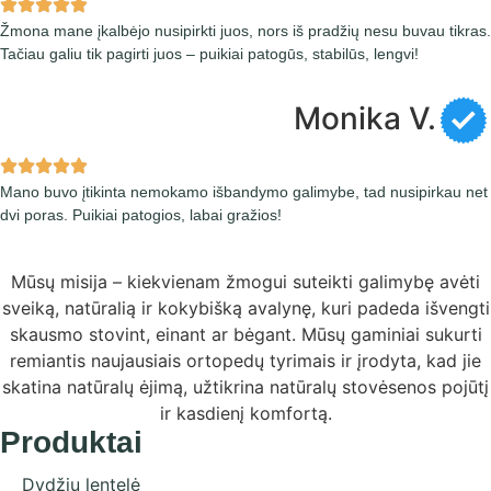
Žmona mane įkalbėjo nusipirkti juos, nors iš pradžių nesu buvau tikras.
Tačiau galiu tik pagirti juos – puikiai patogūs, stabilūs, lengvi!
Monika V.
Mano buvo įtikinta nemokamo išbandymo galimybe, tad nusipirkau net
dvi poras. Puikiai patogios, labai gražios!
Mūsų misija – kiekvienam žmogui suteikti galimybę avėti
sveiką, natūralią ir kokybišką avalynę, kuri padeda išvengti
skausmo stovint, einant ar bėgant. Mūsų gaminiai sukurti
remiantis naujausiais ortopedų tyrimais ir įrodyta, kad jie
skatina natūralų ėjimą, užtikrina natūralų stovėsenos pojūtį
ir kasdienį komfortą.
Produktai
Dydžių lentelė