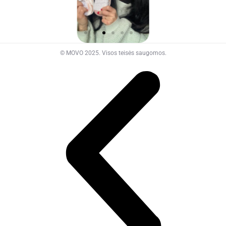
© MOVO 2025. Visos teisės saugomos.