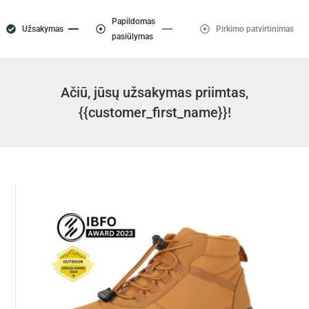
Papildomas
Užsakymas
Pirkimo patvirtinimas
pasiūlymas
Ačiū, jūsų užsakymas priimtas,
{{customer_first_name}}!