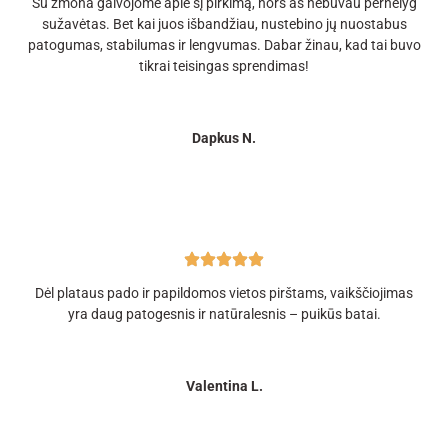
Su žmona galvojome apie šį pirkimą, nors aš nebuvau pernelyg
sužavėtas. Bet kai juos išbandžiau, nustebino jų nuostabus
patogumas, stabilumas ir lengvumas. Dabar žinau, kad tai buvo
tikrai teisingas sprendimas!
Dapkus N.
Dėl plataus pado ir papildomos vietos pirštams, vaikščiojimas
yra daug patogesnis ir natūralesnis – puikūs batai.
Valentina L.​