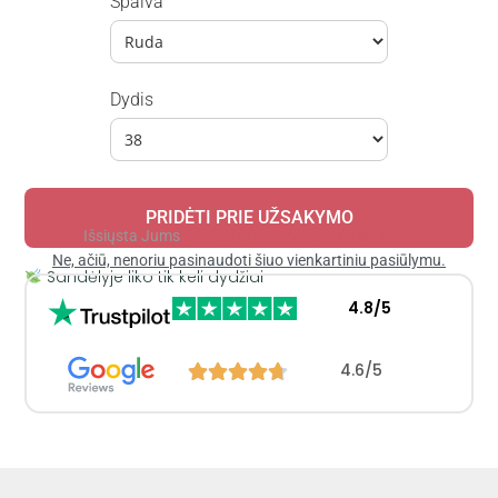
Spalva
Dydis
PRIDĖTI PRIE UŽSAKYMO
Išsiųsta Jums
toje pačioje nemokamoje siuntoje.
Ne, ačiū, nenoriu pasinaudoti šiuo vienkartiniu pasiūlymu.
Sandėlyje liko tik keli dydžiai
4.8/5
4.6/5