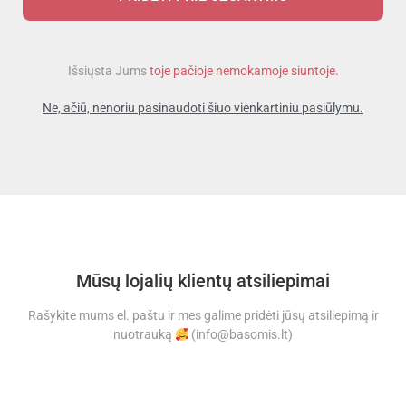
Išsiųsta Jums
toje pačioje nemokamoje siuntoje.
Ne, ačiū, nenoriu pasinaudoti šiuo vienkartiniu pasiūlymu.
Mūsų lojalių klientų atsiliepimai
Rašykite mums el. paštu ir mes galime pridėti jūsų atsiliepimą ir
nuotrauką
(info@basomis.lt)