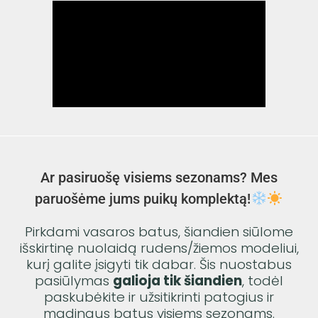
Ar pasiruošę visiems sezonams? Mes
paruošėme jums puikų komplektą!
Pirkdami vasaros batus, šiandien siūlome
išskirtinę nuolaidą rudens/žiemos modeliui,
kurį galite įsigyti tik dabar. Šis nuostabus
pasiūlymas
galioja tik šiandien
, todėl
paskubėkite ir užsitikrinti patogius ir
madingus batus visiems sezonams.