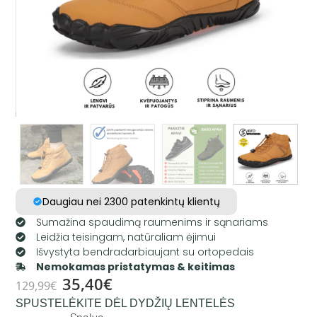
Daugiau nei 2300 patenkintų klientų
Sumažina spaudimą raumenims ir sąnariams
Leidžia teisingam, natūraliam ėjimui
Išvystyta bendradarbiaujant su ortopedais
Nemokamas pristatymas & keitimas
35,40
€
129,99
€
SPUSTELĖKITE DĖL DYDŽIŲ LENTELĖS