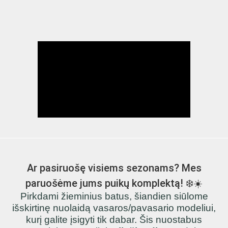
Ar pasiruošę visiems sezonams? Mes
paruošėme jums puikų komplektą! ❄️☀️
Pirkdami žieminius batus, šiandien siūlome
išskirtinę nuolaidą vasaros/pavasario modeliui,
kurį galite įsigyti tik dabar. Šis nuostabus