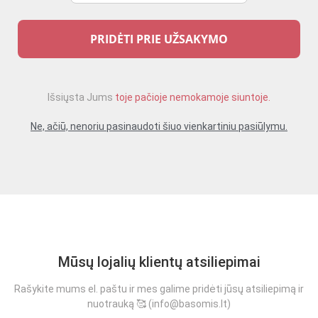
PRIDĖTI PRIE UŽSAKYMO
Išsiųsta Jums
toje pačioje nemokamoje siuntoje.
Ne, ačiū, nenoriu pasinaudoti šiuo vienkartiniu pasiūlymu.
Mūsų lojalių klientų atsiliepimai
Rašykite mums el. paštu ir mes galime pridėti jūsų atsiliepimą ir
nuotrauką 🥰 (info@basomis.lt)