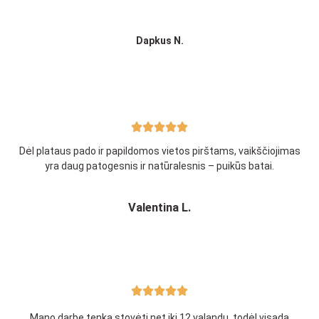
Dapkus N.
Dėl plataus pado ir papildomos vietos pirštams, vaikščiojimas
yra daug patogesnis ir natūralesnis – puikūs batai.
Valentina
L.​
Mano darbe tenka stovėti net iki 12 valandų, todėl visada