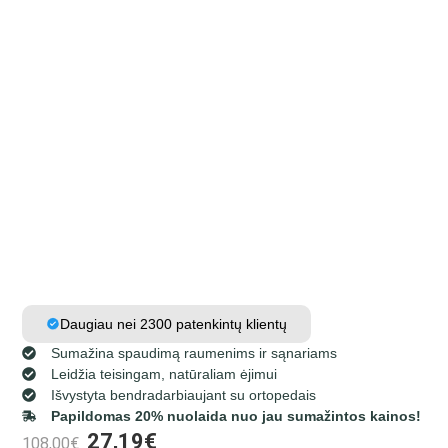
Daugiau nei 2300 patenkintų klientų
Sumažina spaudimą raumenims ir sąnariams
Leidžia teisingam, natūraliam ėjimui
Išvystyta bendradarbiaujant su ortopedais
Papildomas 20% nuolaida nuo jau sumažintos kainos!
27,19
€
108,00
€