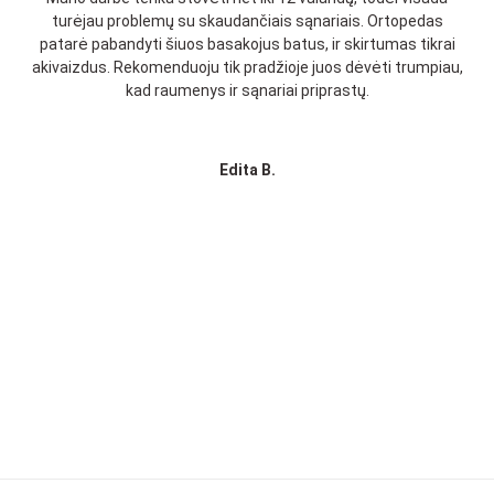
turėjau problemų su skaudančiais sąnariais. Ortopedas
patarė pabandyti šiuos basakojus batus, ir skirtumas tikrai
akivaizdus. Rekomenduoju tik pradžioje juos dėvėti trumpiau,
kad raumenys ir sąnariai priprastų.
Edita B.