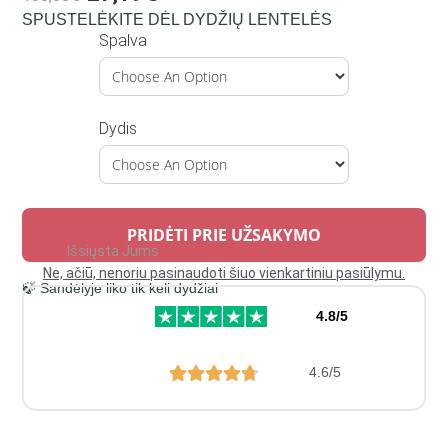
SPUSTELĖKITE DĖL DYDŽIŲ LENTELĖS
Spalva
Dydis
PRIDĖTI PRIE UŽSAKYMO
Išsiųsta Jums
toje pačioje nemokamoje siuntoje.
Ne, ačiū, nenoriu pasinaudoti šiuo vienkartiniu pasiūlymu.
🍃 Sandėlyje liko tik keli dydžiai
4.8/5
4.6/5