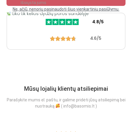
Išsiųsta jums
toje pačioje nemokamoje siuntoje.
Ne, ačiū, nenoriu pasinaudoti šiuo vienkartiniu pasiūlymu.
Liko tik kelios dydžių poros sandėlyje
4.8/5
4.6/5
Mūsų lojalių klientų atsiliepimai
Parašykite mums el. paštu, ir galime pridėti jūsų atsiliepimą bei
nuotrauką
( info@basomis.lt )