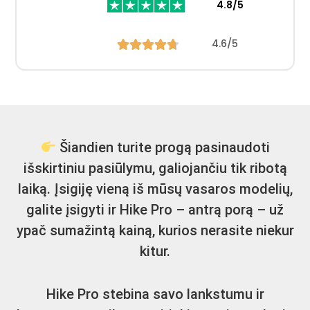
4.8/5
4.6/5
Šiandien turite progą pasinaudoti
išskirtiniu pasiūlymu, galiojančiu tik ribotą
laiką. Įsigiję vieną iš mūsų vasaros modelių,
galite įsigyti ir Hike Pro – antrą porą – už
ypač sumažintą kainą, kurios nerasite niekur
kitur.
Hike Pro stebina savo lankstumu ir