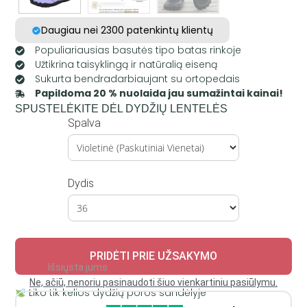
Daugiau nei 2300 patenkintų klientų
Populiariausias basutės tipo batas rinkoje
Užtikrina taisyklingą ir natūralią eiseną
Sukurta bendradarbiaujant su ortopedais
Papildoma 20 % nuolaida jau sumažintai kainai!
SPUSTELĖKITE DĖL DYDŽIŲ LENTELĖS
Spalva
Dydis
PRIDĖTI PRIE UŽSAKYMO
Išsiųsta jums
toje pačioje nemokamoje siuntoje.
Ne, ačiū, nenoriu pasinaudoti šiuo vienkartiniu pasiūlymu.
Liko tik kelios dydžių poros sandėlyje