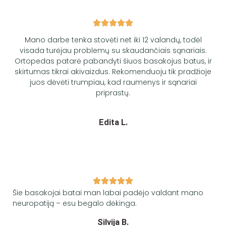
Mano darbe tenka stovėti net iki 12 valandų, todėl
visada turėjau problemų su skaudančiais sąnariais.
Ortopedas patarė pabandyti šiuos basakojus batus, ir
skirtumas tikrai akivaizdus. Rekomenduoju tik pradžioje
juos dėvėti trumpiau, kad raumenys ir sąnariai
priprastų.
Edita
L.​
Šie basakojai batai man labai padėjo valdant mano
neuropatiją – esu begalo dėkinga.
Silvija
B.