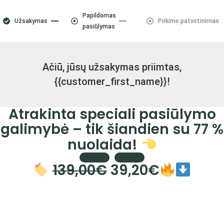
Papildomas
Užsakymas
Pirkimo patvirtinimas
pasiūlymas
Ačiū, jūsų užsakymas priimtas,
{{customer_first_name}}!
Atrakinta speciali pasiūlymo
galimybė – tik šiandien su 77 %
nuolaida!
139,00€
39,20€