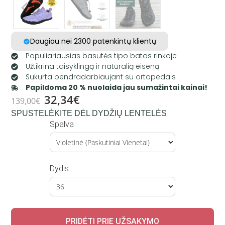
Daugiau nei 2300 patenkintų klientų
Populiariausias basutės tipo batas rinkoje
Užtikrina taisyklingą ir natūralią eiseną
Sukurta bendradarbiaujant su ortopedais
Papildoma 20 % nuolaida jau sumažintai kainai!
32,34
€
139,00
€
SPUSTELĖKITE DĖL DYDŽIŲ LENTELĖS
Spalva
Dydis
PRIDĖTI PRIE UŽSAKYMO