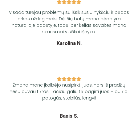
Visada turėjau problemų su išsikišusiu nykščiu ir pėdos
arkos uždegimais. Dėl šių batų mano pėda yra
natūralioje padėtyje, todėl per kelias savaites mano
skausmai visiškai išnyko.
Karolina
N.​
Žmona mane įkalbėjo nusipirkti juos, nors iš pradžių
nesu buvau tikras. Tačiau galiu tik pagirti juos – puikiai
patogūs, stabilūs, lengvi!
Banis
S.