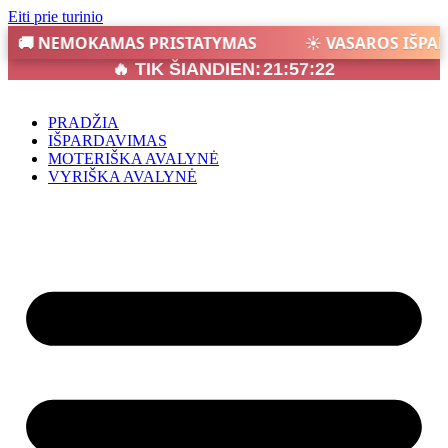
Eiti prie turinio
🚚 NEMOKAMAS PRISTATYMAS
☀️ VASAROS IŠPA
🔥 TIK ŠIANDIEN:
21:57:22
PRADŽIA
IŠPARDAVIMAS
MOTERIŠKA AVALYNĖ
VYRIŠKA AVALYNĖ