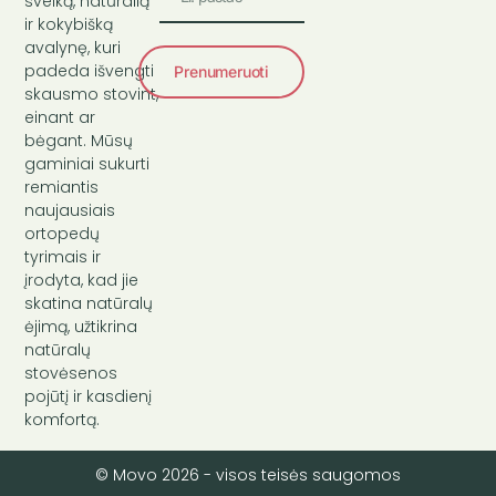
sveiką, natūralią
ir kokybišką
avalynę, kuri
padeda išvengti
Prenumeruoti
skausmo stovint,
einant ar
bėgant. Mūsų
gaminiai sukurti
remiantis
naujausiais
ortopedų
tyrimais ir
įrodyta, kad jie
skatina natūralų
ėjimą, užtikrina
natūralų
stovėsenos
pojūtį ir kasdienį
komfortą.
© Movo 2026 - visos teisės saugomos