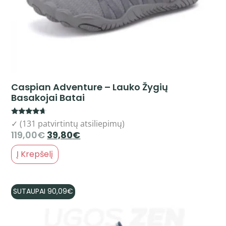
Caspian Adventure – Lauko Žygių
Basakojai Batai
Rated
✓ (131 patvirtintų atsiliepimų)
4.44
119,00
€
39,80
€
out of 5
Į Krepšelį
SUTAUPAI
90,09
€