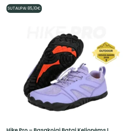
SUTAUPAI
85,10
€
Hike Pro – Basakojai Batai Kelionėms Į