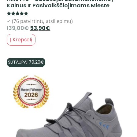
Kalnus Ir Pasivaikščiojimams Mieste
Rated
✓ (76 patvirtintų atsiliepimų)
4.58
139,00
€
53,90
€
out of 5
Į Krepšelį
SUTAUPAI
79,20
€