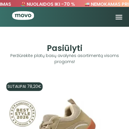
MAS
NUOLAIDOS IKI -70 %
NEMOKAMAS PRIS
Pasiūlyti
Peržiūrėkite platų basų avalynės asortimentą visoms
progoms!
SUTAUPAI
78,20
€