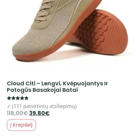
Cloud Citi – Lengvi, Kvėpuojantys Ir
Patogūs Basakojai Batai
Rated
✓ (111 patvirtintų atsiliepimų)
4.58
118,00
€
39,80
€
out of 5
Į Krepšelį