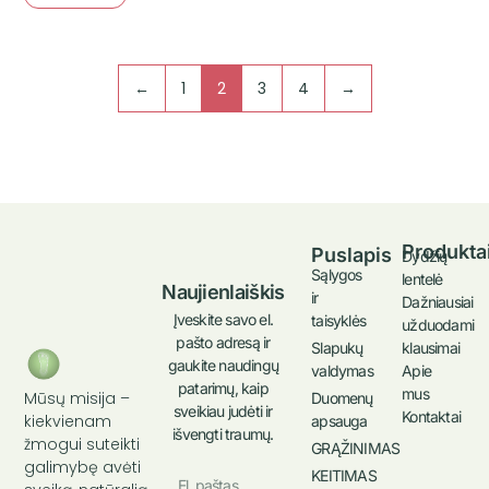
←
1
2
3
4
→
Produkta
Puslapis
Dydžių
Sąlygos
lentelė
Naujienlaiškis
ir
Dažniausiai
Įveskite savo el.
taisyklės
užduodami
pašto adresą ir
klausimai
Slapukų
gaukite naudingų
Apie
valdymas
patarimų, kaip
mus
Mūsų misija –
Duomenų
sveikiau judėti ir
Kontaktai
kiekvienam
apsauga
išvengti traumų.
žmogui suteikti
GRĄŽINIMAS
galimybę avėti
KEITIMAS