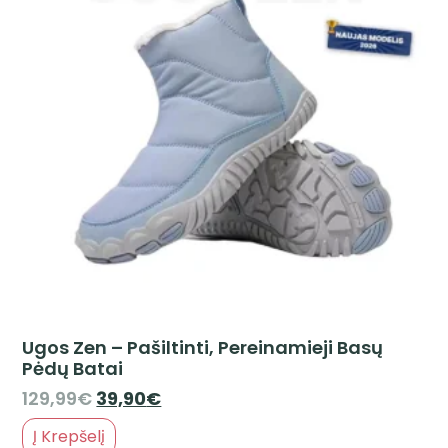
Ugos Zen – Pašiltinti, Pereinamieji Basų
Pėdų Batai
129,99
€
39,90
€
Į Krepšelį