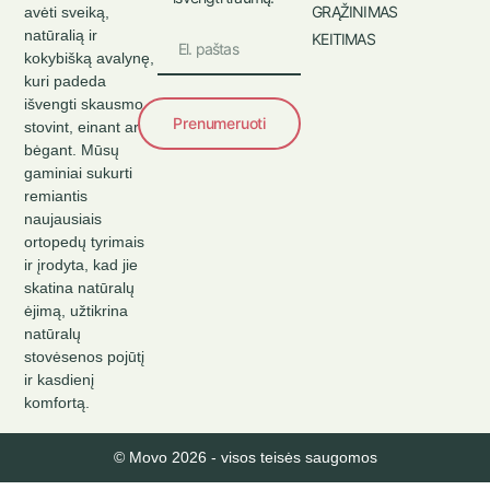
GRĄŽINIMAS
avėti sveiką,
natūralią ir
KEITIMAS
kokybišką avalynę,
kuri padeda
išvengti skausmo
Prenumeruoti
stovint, einant ar
bėgant. Mūsų
gaminiai sukurti
remiantis
naujausiais
ortopedų tyrimais
ir įrodyta, kad jie
skatina natūralų
ėjimą, užtikrina
natūralų
stovėsenos pojūtį
ir kasdienį
komfortą.
© Movo 2026 - visos teisės saugomos