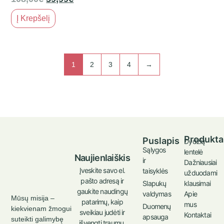
Į Krepšelį
1
2
3
4
→
Produkta
Puslapis
Dydžių
Sąlygos
lentelė
Naujienlaiškis
ir
Dažniausiai
Įveskite savo el.
taisyklės
užduodami
pašto adresą ir
klausimai
Slapukų
gaukite naudingų
Apie
valdymas
Mūsų misija –
patarimų, kaip
mus
Duomenų
kiekvienam žmogui
sveikiau judėti ir
Kontaktai
apsauga
suteikti galimybę
išvengti traumų.