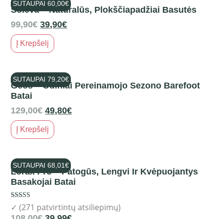
SUTAUPAI
60,00
€
Soleva – Natūralūs, Plokščiapadžiai Basutės
99,90
€
39,90
€
Į Krepšelį
SUTAUPAI
79,20
€
Geos – Odiniai Pereinamojo Sezono Barefoot
Batai
129,00
€
49,80
€
Į Krepšelį
SUTAUPAI
68,01
€
Lorax Pro – Patogūs, Lengvi Ir Kvėpuojantys
Basakojai Batai
Rated
✓ (271 patvirtintų atsiliepimų)
4.52
108,00
€
39,99
€
out of 5