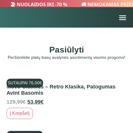
🏖️ NUOLAIDOS IKI -70 %
🚚 NEMOKAMAS PRIS
Pasiūlyti
Peržiūrėkite platų basų avalynės asortimentą visoms progoms!
SUTAUPAI
76,00
€
Movo Classics – Retro Klasika, Patogumas
Avint Basomis
129,99
€
53,99
€
Į Krepšelį