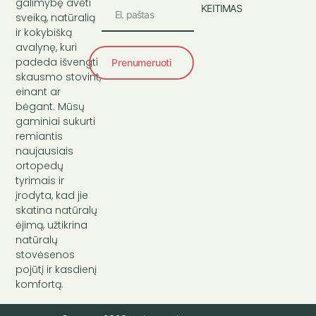
galimybę avėti
KEITIMAS
sveiką, natūralią
ir kokybišką
avalynę, kuri
padeda išvengti
Prenumeruoti
skausmo stovint,
einant ar
bėgant. Mūsų
gaminiai sukurti
remiantis
naujausiais
ortopedų
tyrimais ir
įrodyta, kad jie
skatina natūralų
ėjimą, užtikrina
natūralų
stovėsenos
pojūtį ir kasdienį
komfortą.