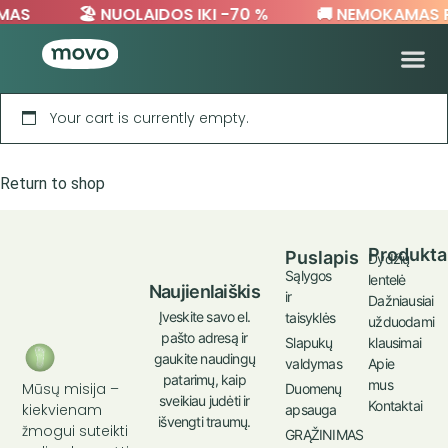
MAS
🏖️ NUOLAIDOS IKI -70 %
🚚 NEMOKAMAS 
Your cart is currently empty.
Return to shop
Produkta
Puslapis
Dydžių
Sąlygos
lentelė
Naujienlaiškis
ir
Dažniausiai
Įveskite savo el.
taisyklės
užduodami
pašto adresą ir
klausimai
Slapukų
gaukite naudingų
Apie
valdymas
patarimų, kaip
mus
Mūsų misija –
Duomenų
sveikiau judėti ir
Kontaktai
kiekvienam
apsauga
išvengti traumų.
žmogui suteikti
GRĄŽINIMAS