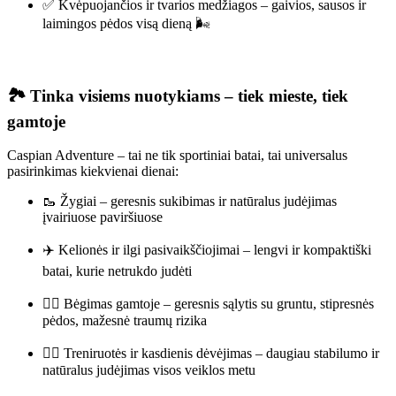
✅ Kvėpuojančios ir tvarios medžiagos – gaivios, sausos ir
laimingos pėdos visą dieną 🌬️
🏞️ Tinka visiems nuotykiams – tiek mieste, tiek
gamtoje
Caspian Adventure – tai ne tik sportiniai batai, tai universalus
pasirinkimas kiekvienai dienai:
🥾 Žygiai – geresnis sukibimas ir natūralus judėjimas
įvairiuose paviršiuose
✈️ Kelionės ir ilgi pasivaikščiojimai – lengvi ir kompaktiški
batai, kurie netrukdo judėti
🏃‍♀️ Bėgimas gamtoje – geresnis sąlytis su gruntu, stipresnės
pėdos, mažesnė traumų rizika
🧘‍♀️ Treniruotės ir kasdienis dėvėjimas – daugiau stabilumo ir
natūralus judėjimas visos veiklos metu