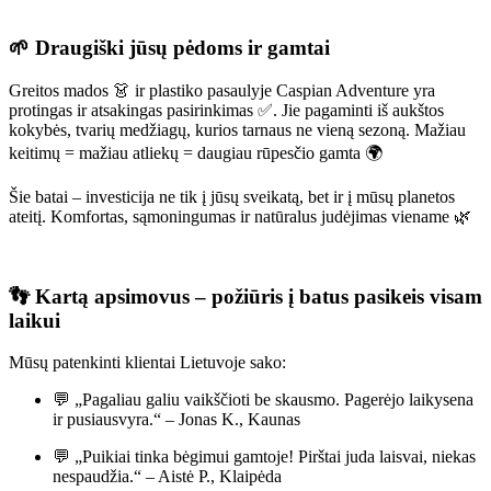
🌱 Draugiški jūsų pėdoms ir gamtai
Greitos mados 👗 ir plastiko pasaulyje Caspian Adventure yra
protingas ir atsakingas pasirinkimas ✅. Jie pagaminti iš aukštos
kokybės, tvarių medžiagų, kurios tarnaus ne vieną sezoną. Mažiau
keitimų = mažiau atliekų = daugiau rūpesčio gamta 🌍
Šie batai – investicija ne tik į jūsų sveikatą, bet ir į mūsų planetos
ateitį. Komfortas, sąmoningumas ir natūralus judėjimas viename 🌿
👣 Kartą apsimovus – požiūris į batus pasikeis visam
laikui
Mūsų patenkinti klientai Lietuvoje sako:
💬 „Pagaliau galiu vaikščioti be skausmo. Pagerėjo laikysena
ir pusiausvyra.“ – Jonas K., Kaunas
💬 „Puikiai tinka bėgimui gamtoje! Pirštai juda laisvai, niekas
nespaudžia.“ – Aistė P., Klaipėda