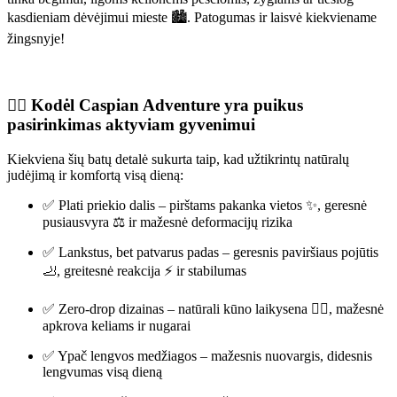
kasdieniam dėvėjimui mieste 🏙️. Patogumas ir laisvė kiekviename
žingsnyje!
🏃‍♂️ Kodėl Caspian Adventure yra puikus
pasirinkimas aktyviam gyvenimui
Kiekviena šių batų detalė sukurta taip, kad užtikrintų natūralų
judėjimą ir komfortą visą dieną:
✅ Plati priekio dalis – pirštams pakanka vietos ✨, geresnė
pusiausvyra ⚖️ ir mažesnė deformacijų rizika
✅ Lankstus, bet patvarus padas – geresnis paviršiaus pojūtis
🦶, greitesnė reakcija ⚡ ir stabilumas
✅ Zero-drop dizainas – natūrali kūno laikysena 🧘‍♂️, mažesnė
apkrova keliams ir nugarai
✅ Ypač lengvos medžiagos – mažesnis nuovargis, didesnis
lengvumas visą dieną