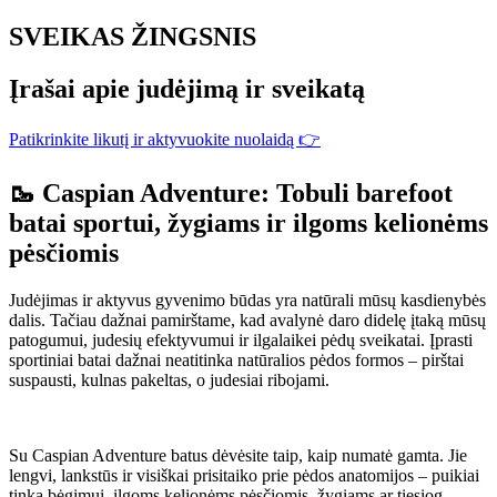
SVEIKAS ŽINGSNIS
Įrašai apie judėjimą ir sveikatą
Patikrinkite likutį ir aktyvuokite nuolaidą 👉
🥾 Caspian Adventure: Tobuli barefoot
batai sportui, žygiams ir ilgoms kelionėms
pėsčiomis
Judėjimas ir aktyvus gyvenimo būdas yra natūrali mūsų kasdienybės
dalis. Tačiau dažnai pamirštame, kad avalynė daro didelę įtaką mūsų
patogumui, judesių efektyvumui ir ilgalaikei pėdų sveikatai. Įprasti
sportiniai batai dažnai neatitinka natūralios pėdos formos – pirštai
suspausti, kulnas pakeltas, o judesiai ribojami.
Su Caspian Adventure batus dėvėsite taip, kaip numatė gamta. Jie
lengvi, lankstūs ir visiškai prisitaiko prie pėdos anatomijos – puikiai
tinka bėgimui, ilgoms kelionėms pėsčiomis, žygiams ar tiesiog